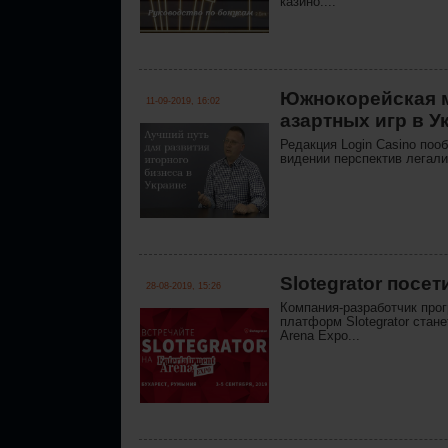
казино....
Южнокорейская м
11-09-2019, 16:02
азартных игр в У
Редакция Login Casino по
видении перспектив легализ
Slotegrator посет
28-08-2019, 15:26
Компания-разработчик про
платформ Slotegrator стане
Arena Expo...