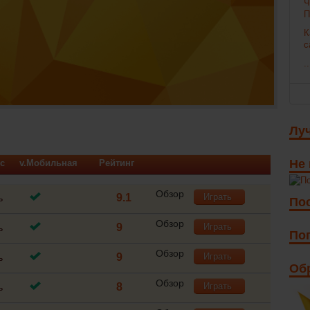
Ч
П
К
с
.
Лу
Не
с
v.Мобильная
Рейтинг
Обзор
9.1
Играть
ь
По
Обзор
9
Играть
ь
По
Обзор
9
Играть
ь
Об
Обзор
8
Играть
ь