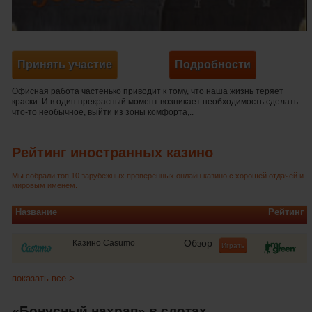
Принять участие
Подробности
Офисная работа частенько приводит к тому, что наша жизнь теряет
краски. И в один прекрасный момент возникает необходимость сделать
что-то необычное, выйти из зоны комфорта,..
Рейтинг иностранных казино
Мы собрали топ 10 зарубежных проверенных онлайн казино с хорошей отдачей и
мировым именем.
Название
Рейтинг
Обзор
Казино Casumo
Играть
показать все >
«Бонусный нахрап» в слотах