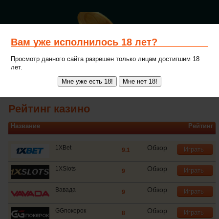
Вам уже исполнилось 18 лет?
Просмотр данного сайта разрешен только лицам достигшим 18
лет.
Рейтинг казино
Название
Рейтинг
Обзор
1XBet
Играть
9.1
Обзор
1XSlots
Играть
9
Обзор
Вавада
Играть
9
Обзор
GGпокерок
Играть
8