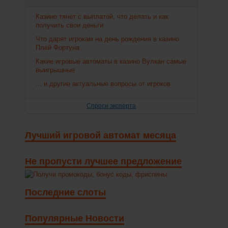
Казино тянет с выплатой, что делать и как
получить свои деньги
Что дарят игрокам на день рождения в казино
Плей Фортуна
Какие игровые автоматы в казино Вулкан самые
выигрышные
... и другие актуальные вопросы от игроков
Спроси эксперта
Лучший игровой автомат месяца
Не пропусти лучшее предложение
Последние слоты
Популярные Новости