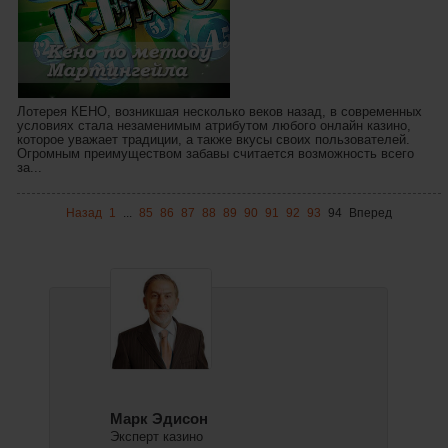
Лотерея КЕНО, возникшая несколько веков назад, в современных
условиях стала незаменимым атрибутом любого онлайн казино,
которое уважает традиции, а также вкусы своих пользователей.
Огромным преимуществом забавы считается возможность всего
за...
Назад
1
...
85
86
87
88
89
90
91
92
93
94
Вперед
Марк Эдисон
Эксперт казино