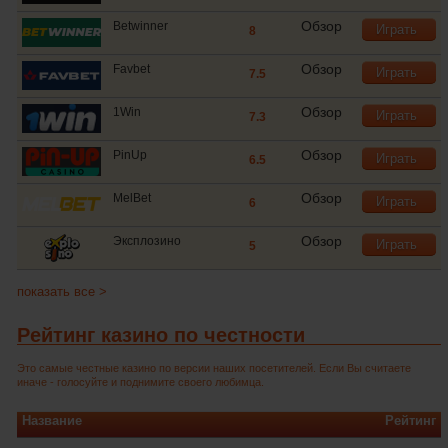
Обзор
Betwinner
Играть
8
Обзор
Favbet
Играть
7.5
Обзор
1Win
Играть
7.3
Обзор
PinUp
Играть
6.5
Обзор
MelBet
Играть
6
Обзор
Эксплозино
Играть
5
показать все >
Рейтинг казино по честности
Это самые честные казино по версии наших посетителей. Если Вы считаете
иначе - голосуйте и поднимите своего любимца.
Название
Рейтинг