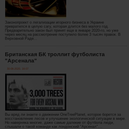
Законопроект о легализации игорного бизнеса в Украине
превратился в целую сагу, которая длится без малого год.
Предварительно закон был принят еще в январе 2020-го, но уже
через месяц на рассмотрение поступило более 3 тысяч правок. В
Верховной Раде...
Британская БК троллит футболиста
"Арсенала"
30-06-2020, 16:07
Вы вряд ли знаете о движении OneTreePlanet, которое борется за
восстановление лесов и улучшение экологической ситуации в мире.
Но наверняка многие, даже самые далекие от футбола люди,
слышали о такой команде как лондонский "Арсенал"....