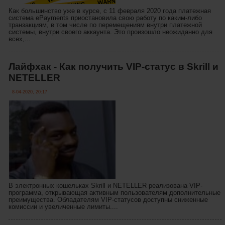
Как большинство уже в курсе, с 11 февраля 2020 года платежная
система ePayments приостановила свою работу по каким-либо
транзакциям, в том числе по перемещениям внутри платежной
системы, внутри своего аккаунта. Это произошло неожиданно для
всех,...
Лайфхак - Как получить VIP-статус в Skrill и
NETELLER
8-04-2020, 20:17
В электронных кошельках Skrill и NETELLER реализована VIP-
программа, открывающая активным пользователям дополнительные
преимущества. Обладателям VIP-статусов доступны сниженные
комиссии и увеличенные лимиты....