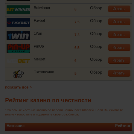
Обзор
Betwinner
Играть
8
Обзор
Favbet
Играть
7.5
Обзор
1Win
Играть
7.3
Обзор
PinUp
Играть
6.5
Обзор
MelBet
Играть
6
Обзор
Эксплозино
Играть
5
показать все >
Рейтинг казино по честности
Это самые честные казино по версии наших посетителей. Если Вы считаете
иначе - голосуйте и поднимите своего любимца.
Название
Рейтинг