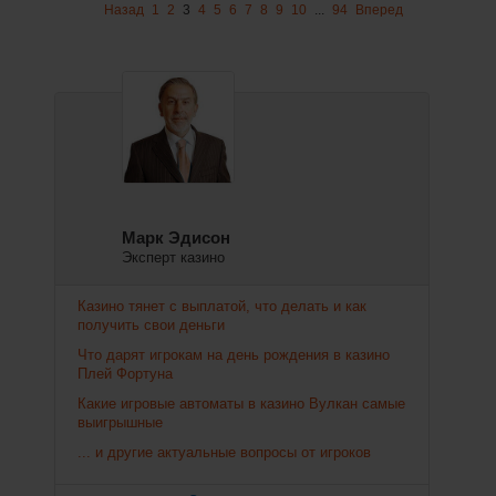
Назад
1
2
3
4
5
6
7
8
9
10
...
94
Вперед
Марк Эдисон
Эксперт казино
Казино тянет с выплатой, что делать и как
получить свои деньги
Что дарят игрокам на день рождения в казино
Плей Фортуна
Какие игровые автоматы в казино Вулкан самые
выигрышные
... и другие актуальные вопросы от игроков