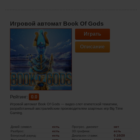
Игровой автомат Book Of Gods
Играть
Описание
Рейтинг:
0.0
Игровой автомат Book Of Gods — видео слот египетской тематики,
разработанный австралийским производителем азартных игр Big Time
Gaming.
Дикий символ
есть
Прогрес. джекпот
нет
Разброс:
есть
3D графика:
есть
Бонусный раунд:
есть
Диапазон ставки:
0.10/20
Фри спины:
есть
Мах выплата:
1200