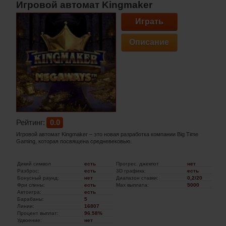
Игровой автомат Kingmaker
Играть
Описание
Рейтинг:
0.0
Игровой автомат Kingmaker – это новая разработка компании Big Time
Gaming, которая посвящена средневековью.
Дикий символ
есть
Прогрес. джекпот
нет
Разброс:
есть
3D графика:
есть
Бонусный раунд:
нет
Диапазон ставки:
0,2/20
Фри спины:
есть
Мах выплата:
5000
Автоигра:
есть
Барабаны:
5
Линии:
16807
Процент выплат:
96.58%
Удвоение:
нет