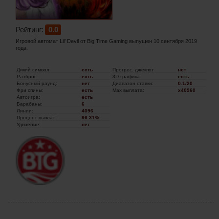
Рейтинг:
0.0
Игровой автомат Lil’ Devil от Big Time Gaming выпущен 10 сентября 2019
года.
Дикий символ
есть
Прогрес. джекпот
нет
Разброс:
есть
3D графика:
есть
Бонусный раунд:
нет
Диапазон ставки:
0.1/20
Фри спины:
есть
Мах выплата:
x40960
Автоигра:
есть
Барабаны:
6
Линии:
4096
Процент выплат:
96.31%
Удвоение:
нет