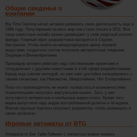
Общие сведенья о
компании
Big Time Gaming начал активно развивать свою деятельность еще в
1996 году. Популярными на весь мир они стали только в 2011. Все
чаще известные онлайн казино размещают у себя азартный контент
бренда. Главный офис разработчика находится в Сиднее,
Австралия. Чтобы выйти на международную арену игровой
индустрии, создатели слотов получили авторитетные лицензии
Олдбери и Великобритании.
Провайдер активно работает над собственными проектами и
сотрудничает с другими известными в этой сфере разработчиками.
Бренд еще совсем молодой, но уже смог достойно конкурировать с
такими гигантами, как Новоматик, Микрогейминг, Нет Ентертеймент.
Пока что производитель не может похвастаться возможностями,
позволяющими запускать виртуальное казино. Зато, у них
получаются интересные и необычные видео-слоты. Кроме того,
марка выпустила пару видов востребованной рулетки и блэкджек.
Многие крупные порталы покупают разработки, чтобы размещать в
своих каталогах.
Игровые автоматы от BTG
Аппараты от Биг Тайм Гейминг с легкостью можно назвать