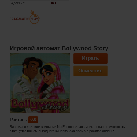
Удвоение:
нет
Игровой автомат Bollywood Story
Играть
Описание
Рейтинг:
0.0
Благодаря усилиям компании NetEnt появилась уникальная возможность
стать участником выгодного кинобизнеса прямо в режиме онлайн!