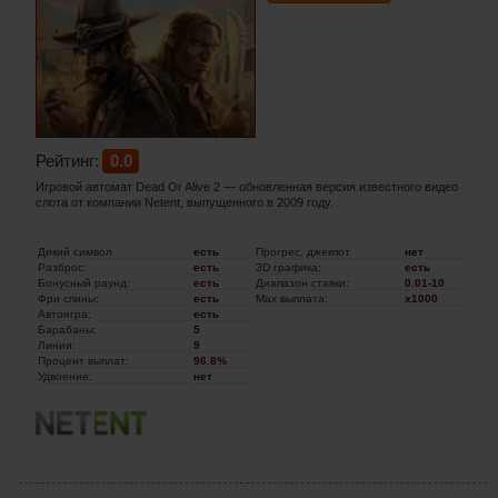
Рейтинг:
0.0
Игровой автомат Dead Or Alive 2 — обновленная версия известного видео
слота от компании Netent, выпущенного в 2009 году.
Дикий символ
есть
Прогрес. джекпот
нет
Разброс:
есть
3D графика:
есть
Бонусный раунд:
есть
Диапазон ставки:
0.01-10
Фри спины:
есть
Мах выплата:
x1000
Автоигра:
есть
Барабаны:
5
Линии:
9
Процент выплат:
96.8%
Удвоение:
нет