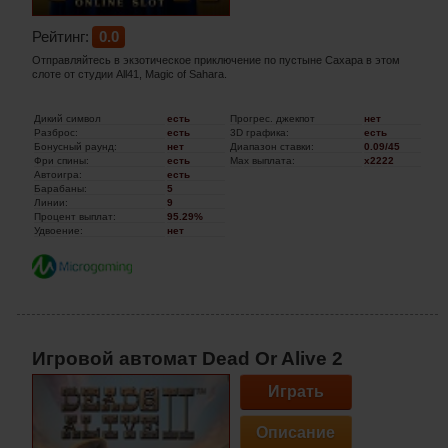
Рейтинг:
0.0
Отправляйтесь в экзотическое приключение по пустыне Сахара в этом
слоте от студии All41, Magic of Sahara.
Дикий символ
есть
Прогрес. джекпот
нет
Разброс:
есть
3D графика:
есть
Бонусный раунд:
нет
Диапазон ставки:
0.09/45
Фри спины:
есть
Мах выплата:
x2222
Автоигра:
есть
Барабаны:
5
Линии:
9
Процент выплат:
95.29%
Удвоение:
нет
Игровой автомат Dead Or Alive 2
Играть
Описание