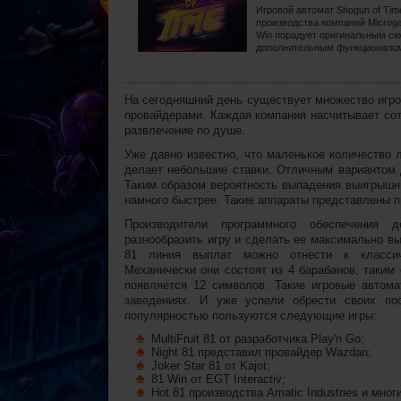
Игровой автомат Shogun of Tim
производства компаний Microgam
Win порадует оригинальным с
дополнительным функционало
На сегодняшний день существует множество игр
провайдерами. Каждая компания насчитывает сот
развлечение по душе.
Уже давно известно, что маленькое количество 
делает небольшие ставки. Отличным вариантом 
Таким образом вероятность выпадения выигрышны
намного быстрее. Такие аппараты представлены п
Производители программного обеспечения 
разнообразить игру и сделать ее максимально вы
81 линия выплат можно отнести к классич
Механически они состоят из 4 барабанов, таким
появляется 12 символов. Такие игровые автом
заведениях. И уже успели обрести своих по
популярностью пользуются следующие игры:
MultiFruit 81 от разработчика Play'n Go;
Night 81 представил провайдер Wazdan;
Joker Star 81 от Kajot;
81 Win от EGT Interactiv;
Hot 81 производства Amatic Industries и мног