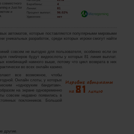
e совместного
Барабаны:
4
ing и Just for
Линии:
81
южетом и
Процент выплат:
96.02%
м.
Удвоение:
нет
овых автоматов, которые поставляются популярными мировыми
ни уникальных разработок, среди которых игроки смогут найти
линий совсем не выгодно для пользователя, особенно если он
для гемблеров будут видеослоты у которых 81 линия выплат.
х комбинаций намного выше, потому что цикл возврата в них
рактически во всех онлайн казино.
делают все возможное, чтобы
годной. Онлайн слоты, у которых
еским «одноруким бандитам».
 образом на экране одновременно
аты совсем недавно появились в
стоянных поклонников. Большой
ие другие.