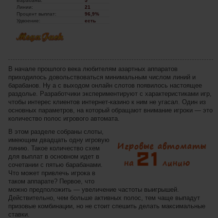
Барабаны:
5
Линии:
21
Процент выплат:
96,9%
Удвоение:
есть
В начале прошлого века любителям азартных аппаратов
приходилось довольствоваться минимальным числом линий и
барабанов. Ну а с выходом онлайн слотов появилось настоящее
раздолье. Разработчики экспериментируют с характеристиками игр,
чтобы интерес клиентов интернет-казино к ним не угасал. Один из
основных параметров, на который обращают внимание игроки — это
количество полос игрового автомата.
В этом разделе собраны слоты,
имеющим двадцать одну игровую
линию. Такое количество схем
для выплат в основном идет в
сочетании с пятью барабанами.
Что может привлечь игрока в
таком аппарате? Первое, что
можно предположить — увеличение частоты выигрышей.
Действительно, чем больше активных полос, тем чаще выпадут
призовые комбинации, но не стоит спешить делать максимальные
ставки.