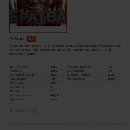
Рейтинг:
0.0
Суровые девяностые – это то время, когда любой желающий мог добиться
успеха за короткий промежуток времени, невзирая на свой статус и
положение! Хотите
Дикий символ
есть
Прогрес. джекпот
нет
Разброс:
есть
3D графика:
нет
Бонусный раунд:
есть
Диапазон ставки:
1/100
Фри спины:
нет
Мах выплата:
10000
Автоигра:
есть
Барабаны:
5
Линии:
21
Процент выплат:
96,7%
Удвоение:
есть