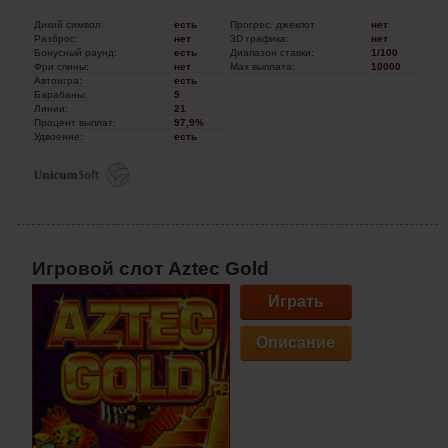
Дикий символ
есть
Прогрес. джекпот
нет
Разброс:
нет
3D графика:
нет
Бонусный раунд:
есть
Диапазон ставки:
1/100
Фри спины:
нет
Мах выплата:
10000
Автоигра:
есть
Барабаны:
5
Линии:
21
Процент выплат:
97,9%
Удвоение:
есть
Игровой слот Aztec Gold
Играть
Описание