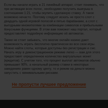
Если вы начали играть в 21 линейный аппарат, стоит понимать, что
при активации всех полос, необходимо получить выигрыш в
соотношении 1:21, чтобы окупить сделанную ставку. А такое
возможно нечасто. Поэтому следует искать не просто слот с
двадцать одной игровой полосой и пятью барабанами, а слот с
выгодными множителями за комбинации символов и прибыльными
бонусными функциями. В этом вам поможет наш портал, который
предоставляет подробную информацию об автоматах.
Также не стоит забывать, что многие онлайн казино дают
возможность играть бесплатно практически во все свои игры.
Можно найти слоты, которые доступны без регистрации и смс.
Начать игру в демонстрационном режиме легко — вам для этого
предоставят определенное количество виртуальных монет
(кредитов). С учетом того, что процент выплат автоматов обычно
превышает 90%, а начальный размер ставки в некоторых
заведениях равен одному центу, то и режим на деньги можно
запустить с минимальными рисками.
Не пропусти лучшее предложение
18+
О Нас
Контакты
Конфиденциальность
Карта сайта