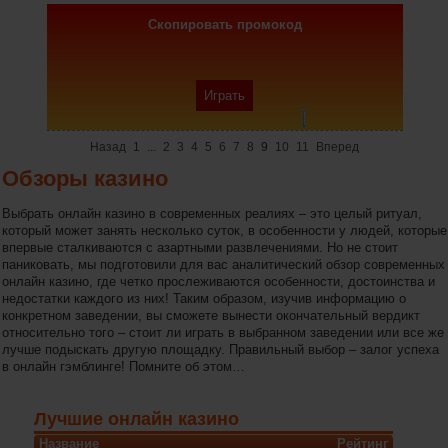
Скопировать промокод
Играть
Назад
1
...
2
3
4
5
6
7
8
9
10
11
Вперед
Обзоры казино
Выбрать онлайн казино в современных реалиях – это целый ритуал,
который может занять несколько суток, в особенности у людей, которые
впервые сталкиваются с азартными развлечениями. Но не стоит
паниковать, мы подготовили для вас аналитический обзор современных
онлайн казино, где четко прослеживаются особенности, достоинства и
недостатки каждого из них! Таким образом, изучив информацию о
конкретном заведении, вы сможете вынести окончательный вердикт
относительно того – стоит ли играть в выбранном заведении или все же
лучше подыскать другую площадку. Правильный выбор – залог успеха
в онлайн гэмблинге! Помните об этом…
Лучшие онлайн казино
Название
Рейтинг