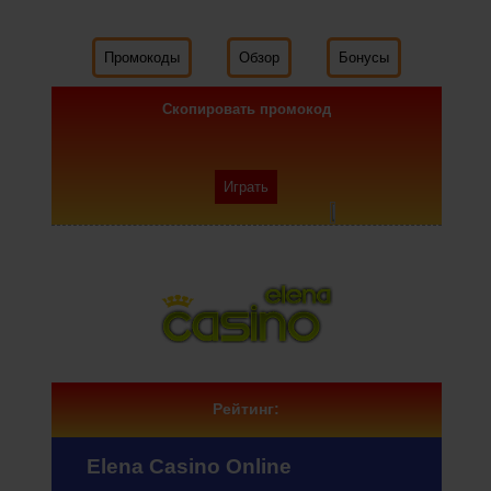
Промокоды
Обзор
Бонусы
Скопировать промокод
Играть
Рейтинг:
Elena Casino Online