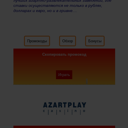
лучших азартно-развлекательных заведений, где
ставки осуществляются не только в рублях,
долларах и евро, но и в гривне....
Промокоды
Обзор
Бонусы
Скопировать промокод
Играть