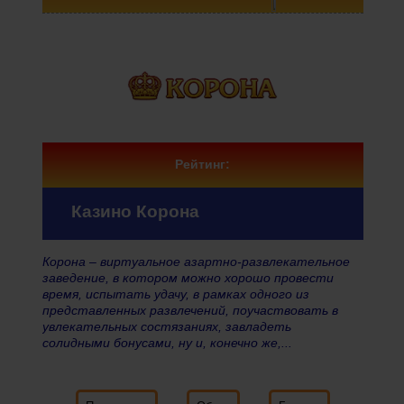
Рейтинг:
Казино Корона
Корона – виртуальное азартно-развлекательное
заведение, в котором можно хорошо провести
время, испытать удачу, в рамках одного из
представленных развлечений, поучаствовать в
увлекательных состязаниях, завладеть
солидными бонусами, ну и, конечно же,...