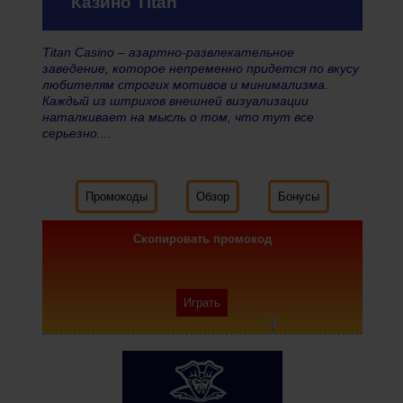
Казино Titan
Titan Casino – азартно-развлекательное
заведение, которое непременно придется по вкусу
любителям строгих мотивов и минимализма.
Каждый из штрихов внешней визуализации
наталкивает на мысль о том, что тут все
серьезно....
Промокоды
Обзор
Бонусы
Скопировать промокод
Играть